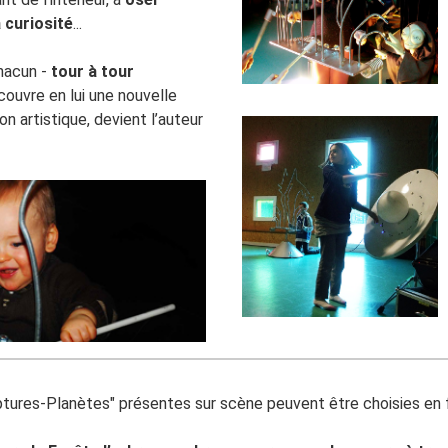
 curiosité
...
chacun -
tour à tour
couvre en lui une nouvelle
tion artistique, devient l’auteur
ptures-Planètes" présentes sur scène peuvent être choisies en 