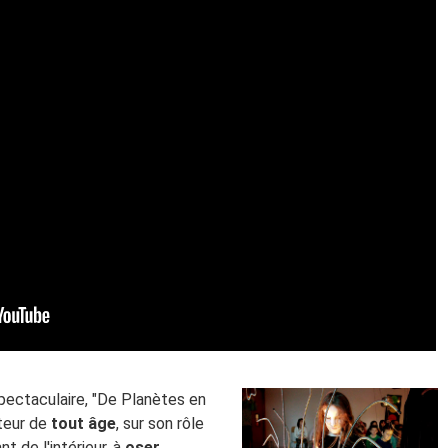
ectaculaire, "De Planètes en
teur de
tout âge
, sur son rôle
t de l'intérieur, à
oser