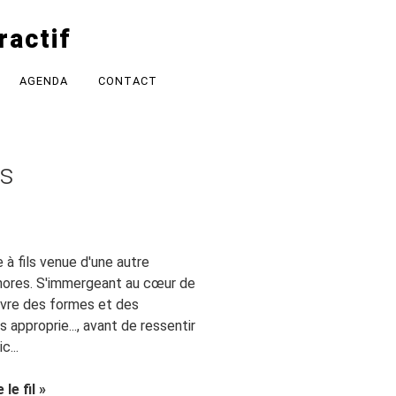
ractif
AGENDA
CONTACT
es
 à fils venue d'une autre
onores. S'immergeant au cœur de
uvre des formes et des
s approprie..., avant de ressentir
c...
le fil »