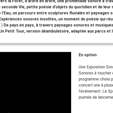
vers la Forêt, d’arbre en arbre, une promenade sonore à trav
 seconde Vie, petite poésie d'objets du quotidien et de leur
de l’Eau, un parcours entre sculptures fluviales et paysages
Expériences sonores insolites, un moment de poésie qui réu
 )
De pays en pays, à travers paysages sonores et musique
Un Petit Tour, version déambulatoire, adaptée aux parcs et 
En option
Une Exposition Son
Sonores à toucher et
programme choisi p
concert une à plus
l’événement. Le Sp
journée de lancemen