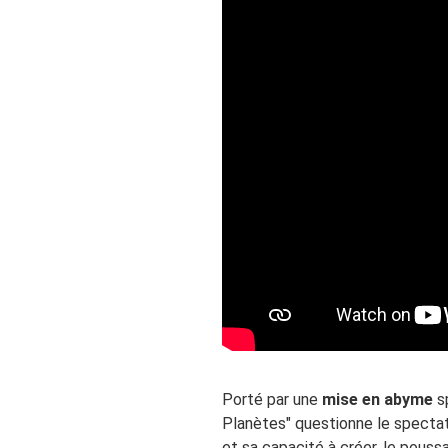
Porté par une
mise en abyme
sp
Planètes" questionne le specta
et sa capacité à créer, le poussan